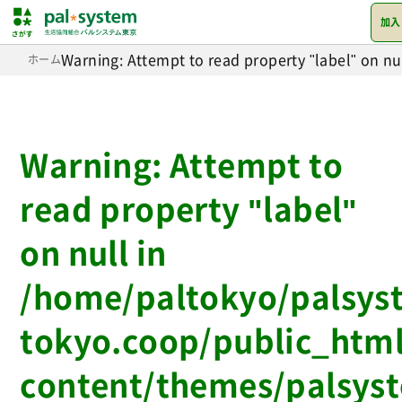
加入
Warning
: Attempt to read property "label" on nul
ホーム
Warning
: Attempt to
read property "label"
on null in
/home/paltokyo/palsys
tokyo.coop/public_htm
content/themes/palsys