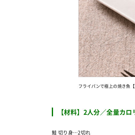
フライパンで極上の焼き魚【
【材料】2人分／全量カロリー 
鮭 切り身…2切れ