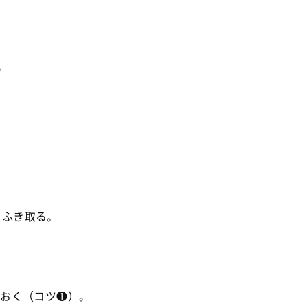
め
をふき取る。
分おく（コツ❶）。