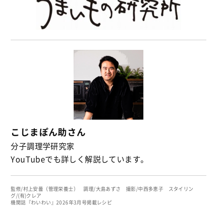
こじまぽん助さん
分子調理学研究家
YouTubeでも詳しく解説しています。
監修/村上安曇（管理栄養士） 調理/大島あずさ 撮影/中西多恵子 スタイリン
グ/(有)クレア
機関誌『わいわい』2026年3月号掲載レシピ