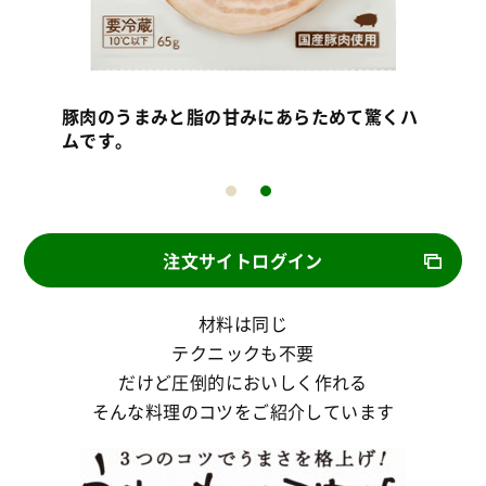
。し
産
。
っ
豚肉のうまみと脂の甘みにあらためて驚くハ
ムです。
注文サイトログイン
材料は同じ
テクニックも不要
だけど圧倒的においしく作れる
そんな料理のコツをご紹介しています