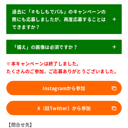
過去に「＃もしもでパル」のキャンペーンの
際にも応募しましたが、再度応募することは
できますか？
できます。
「備え」の画像は必須ですか？
本キャンペーンは、様々なご家庭のもしもの備え
を紹介することを目的としています。
※本キャンペーンは終了しました。
いいえ。
ぜひあなたの備えをご紹介ください。
たくさんのご参加、ご応募ありがとうございました。
備蓄のアイデアや失敗談などのエピソードだけで
も大歓迎です。互いにシェアして、新たな発見か
Instagramから参加
ら備えをアップしましょう！
X（旧Twitter）から参加
【問合せ先】