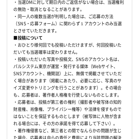
・当選DMに対して期日内のご返信がない場合は、当選権利
の無効・取消となることがあります。
・同一人の複数当選が判明した場合は、ご応募の方法
（SNS・応募フォーム）に関わらず１アカウントのみ当選
とさせていただきます。
■投稿について
・おひとり様何回でも投稿いただけますが、何回投稿いた
だいても当選確率は変わりません。
・投稿いただいた写真や投稿文、SNSのアカウント名は、
パルシステム東京が運営・発行する媒体（Webサイト、
SNSアカウント、機関誌）上に、無償で掲載させていただ
く場合があります（掲載にあたり、必要に応じ、写真のサ
イズ変更やトリミングを行うことがあります）。その場合
も、応募者は、著作者人格権を行使しないものとします。
・応募者は、投稿が第三者の権利（撮影者や被写体の知的
財産権、肖像権、プライバシー権等）や法律を侵すもので
はないことを保証するものとします（被写体に人物が含ま
れる場合には、その方の承諾を得て応募して下さい）。
・著作権侵害など、第三者との間でなんらかの問題が生じ
た場合、応募者は自らの責任と費用により当該問題の解決