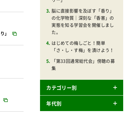
脳に直接影響を及ぼす「香り」
の化学物質｜深刻な「香害」の
実態を知る学習会を開催しまし
た。
作り」
はじめての梅しごと！簡単
「さ・し・す梅」を漬けよう！
「第33回通常総代会」傍聴の募
集
カテゴリー別
」
年代別
ニュースリリース
産直
2026年
商品
2025年