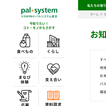
私たちの取
ホーム
今知りたい！
コト・モノからさがす
お
す
地
お
パ
福