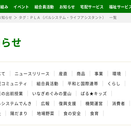
り組み
イベント
組合員活動
お知らせ
宅配サービス
福祉サービ
お知らせ
タグ：ＰＬＡ（パルシステム・ライフアシスタント） 一覧
知らせ
べて
ニュースリリース
産直
商品
事業
環境
域コミュニティ
組合員活動
平和と国際連帯
くらし
米の出前授業
いなぎめぐみの里山
ぱる★キッズ
ルシステムでんき
広報
復興支援
機関運営
消費者
祉
陽だまり
地場野菜
食の安全
食育