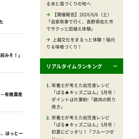
る米と酒づくりの地へ
【開催報告】2026/6/6（土）
「自家用車で行く、長野県佐久市
た
でサクっと田植え体験」
上越文化をまるっと体験！稲刈
り＆味噌づくり！
手前みそ！」
リアルタイムランキング
栄養士が考えた幼児食レシピ
「ぱる★キッズごはん」5月号｜
♪～有機農産
ポイントは片栗粉!「鶏肉の照り
焼き」
栄養士が考えた幼児食レシピ
「ぱる★キッズごはん」5月号｜
初夏にピッタリ！「フルーツゼ
で、ほっと一
リー」