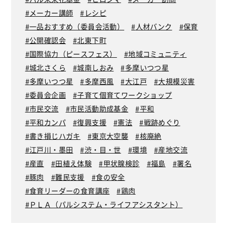
メーカー講師
レシピ
一品おすすめ（委員会活動）
人材バンク
保育
公開確認会
北東下町
国際協力（ピースフェス）
地域コミュニティ
城北さくら
城南しおみ
多摩いつつ星
多摩いつつ星
多摩西風
大江戸
大規模災害
委員会企画
子育て個育てワークショップ
市民交流
市民活動助成基金
平和
平和カンパ
復興支援
憲法
戦跡めぐり
書き損じハガキ
東京大空襲
核廃絶
江戸川・墨田
渋・目・世
環境
産地交流
産直
田植え体験
甲状腺検診
福島
署名
豚肉
難民支援
食の安全
食育リーダーの食育講座
鶏肉
ＰＬＡ（パルシステム・ライフアシスタント）