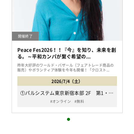
開催終了
Peace Fes2026！！『今』を知り、未来を創
る。～平和カンパが繋ぐ希望の...
昨年大好評のワールド・バザール（フェアトレード商品の
販売）やボランティア体験を今年も開催！「クロスト...
2026/7/4（土）
①パルシステム東京新宿本部 2F 第1・2会議室 （都営大江戸線・副都心線「東新宿駅」下車B3出口から徒歩3分、JR「新大久保駅」下車徒歩10分/新宿区大久保2-2-6ラクアス東新宿） ②ご自宅（オンライン）
オンライン
無料