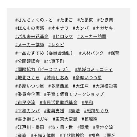
さんちょくの～と
たまご
たま東
ひき肉
ほんもの実感
オキナワ
カンパ
ナガサキ
パル未来花基金
ヒロシマ
メーカー訪問
メーカー講師
レシピ
一品おすすめ（委員会活動）
人材バンク
保育
公開確認会
北東下町
国際協力（ピースフェス）
地域コミュニティ
城北さくら
城南しおみ
多摩いつつ星
多摩いつつ星
多摩西風
大江戸
大規模災害
委員会企画
子育て個育てワークショップ
市民交流
市民活動助成基金
平和
平和カンパ
復興支援
憲法
戦跡めぐり
書き損じハガキ
東京大空襲
核廃絶
江戸川・墨田
渋・目・世
環境
産地交流
産直
田植え体験
甲状腺検診
福島
署名